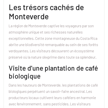
Les trésors cachés de
Monteverde
La région de Monteverde captive les voyageurs par son
atmosphère unique et ses richesses naturelles
exceptionnelles. Cette zone montagneuse du Costa Rica
abrite une biodiversité remarquable au sein de ses forêts
verdoyantes. Les visiteurs découvrent un écosystème
préservé où la nature s'exprime dans toute sa splendeur.
Visite d'une plantation de café
biologique
Dans les hauteurs de Monteverde, les plantations de café
biologiques perpétuent un savoir-faire ancestral. Les
producteurs locaux cultivent leurs caféiers en harmonie
avec l'environnement, sans pesticides. Les visiteurs