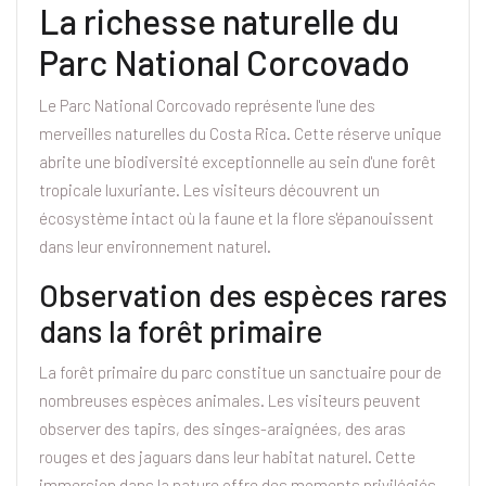
La richesse naturelle du
Parc National Corcovado
Le Parc National Corcovado représente l'une des
merveilles naturelles du Costa Rica. Cette réserve unique
abrite une biodiversité exceptionnelle au sein d'une forêt
tropicale luxuriante. Les visiteurs découvrent un
écosystème intact où la faune et la flore s'épanouissent
dans leur environnement naturel.
Observation des espèces rares
dans la forêt primaire
La forêt primaire du parc constitue un sanctuaire pour de
nombreuses espèces animales. Les visiteurs peuvent
observer des tapirs, des singes-araignées, des aras
rouges et des jaguars dans leur habitat naturel. Cette
immersion dans la nature offre des moments privilégiés