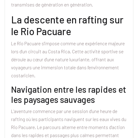
transmises de génération en génération.
La descente en rafting sur
le Rio Pacuare
Le Rio Pacuare s'impose comme une expérience majeure
lors d'un circuit au Costa Rica. Cette activité sportive se
déroule au cœur d'une nature luxuriante, offrant aux
voyageurs une immersion totale dans l'environnement
costaricien.
Navigation entre les rapides et
les paysages sauvages
L'aventure commence par une session d'une heure de
rafting où les participants naviguent sur les eaux vives du
Rio Pacuare. Le parcours alterne entre moments d'action
dans les rapides et passages plus calmes permettant