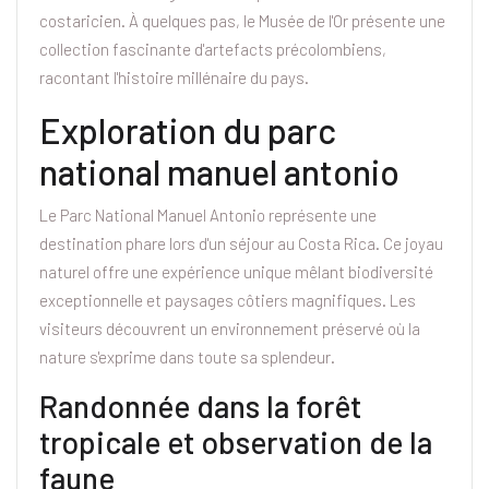
costaricien. À quelques pas, le Musée de l'Or présente une
collection fascinante d'artefacts précolombiens,
racontant l'histoire millénaire du pays.
Exploration du parc
national manuel antonio
Le Parc National Manuel Antonio représente une
destination phare lors d'un séjour au Costa Rica. Ce joyau
naturel offre une expérience unique mêlant biodiversité
exceptionnelle et paysages côtiers magnifiques. Les
visiteurs découvrent un environnement préservé où la
nature s'exprime dans toute sa splendeur.
Randonnée dans la forêt
tropicale et observation de la
faune