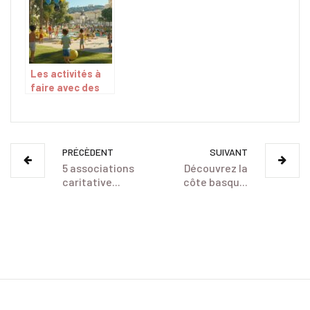
Les activités à
faire avec des
enfants à Nice
autour des
Arènes de Cimiez
PRÉCÈDENT
SUIVANT
5 associations
Découvrez la
caritative...
côte basqu...