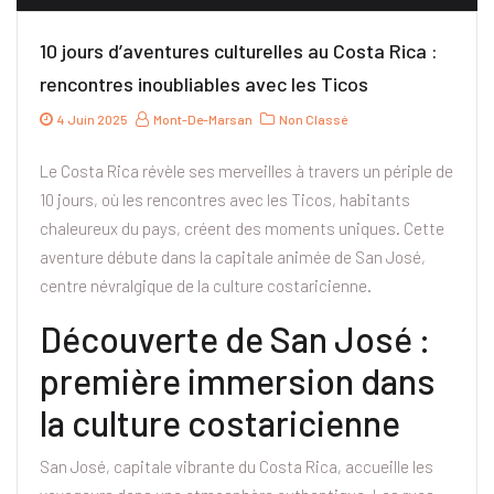
10 jours d’aventures culturelles au Costa Rica :
rencontres inoubliables avec les Ticos
4 Juin 2025
Mont-De-Marsan
Non Classé
Le Costa Rica révèle ses merveilles à travers un périple de
10 jours, où les rencontres avec les Ticos, habitants
chaleureux du pays, créent des moments uniques. Cette
aventure débute dans la capitale animée de San José,
centre névralgique de la culture costaricienne.
Découverte de San José :
première immersion dans
la culture costaricienne
San José, capitale vibrante du Costa Rica, accueille les