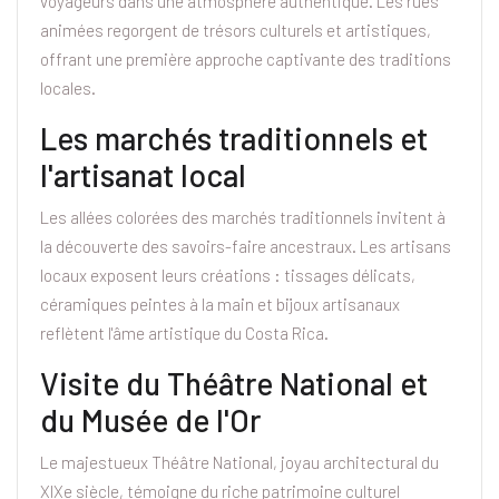
voyageurs dans une atmosphère authentique. Les rues
animées regorgent de trésors culturels et artistiques,
offrant une première approche captivante des traditions
locales.
Les marchés traditionnels et
l'artisanat local
Les allées colorées des marchés traditionnels invitent à
la découverte des savoirs-faire ancestraux. Les artisans
locaux exposent leurs créations : tissages délicats,
céramiques peintes à la main et bijoux artisanaux
reflètent l'âme artistique du Costa Rica.
Visite du Théâtre National et
du Musée de l'Or
Le majestueux Théâtre National, joyau architectural du
XIXe siècle, témoigne du riche patrimoine culturel