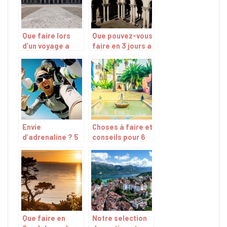
Que faire lors
Que pouvez-vous
d’un voyage a
faire en 3 jours a
Madrid ?
Milan ?
Envie
Choses à faire et
d’adrenaline ? 5
conseils pour 6
activites a
jours à
sensations
Marrakech
fortes a
decouvrir
Que faire en
Notre selection