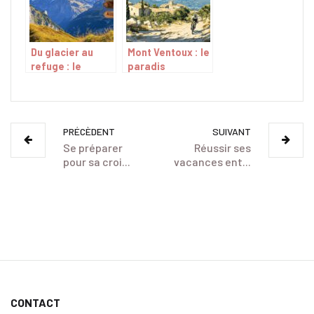
Du glacier au
Mont Ventoux : le
refuge : le
paradis
vocabulaire de la
provencal des
montagne au
riders en VTT
service de la
conservation
PRÉCÈDENT
SUIVANT
Se préparer
Réussir ses
pour sa croi...
vacances ent...
CONTACT