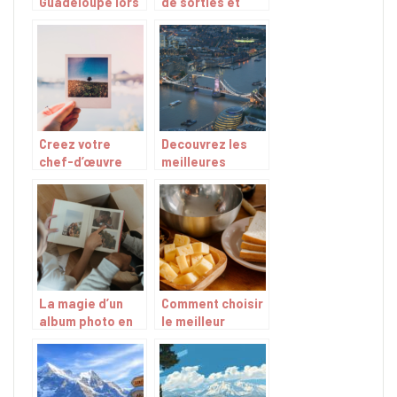
Guadeloupe lors
de sorties et
de vos vacances
activites a faire
?
lors d’un sejour a
Annecy.
Creez votre
Decouvrez les
chef-d’œuvre
meilleures
avec un album
activites a
photo
Londres
personnalise : le
guide ultime
La magie d’un
Comment choisir
album photo en
le meilleur
ligne :
fromage a
immortalisez vos
raclette pour une
souvenirs
escapade
gourmande