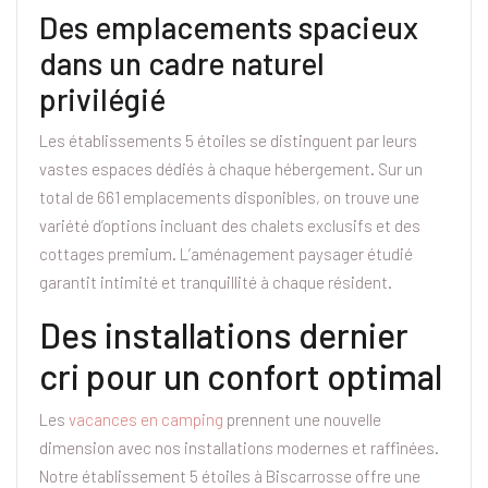
Des emplacements spacieux
dans un cadre naturel
privilégié
Les établissements 5 étoiles se distinguent par leurs
vastes espaces dédiés à chaque hébergement. Sur un
total de 661 emplacements disponibles, on trouve une
variété d’options incluant des chalets exclusifs et des
cottages premium. L’aménagement paysager étudié
garantit intimité et tranquillité à chaque résident.
Des installations dernier
cri pour un confort optimal
Les
vacances en camping
prennent une nouvelle
dimension avec nos installations modernes et raffinées.
Notre établissement 5 étoiles à Biscarrosse offre une