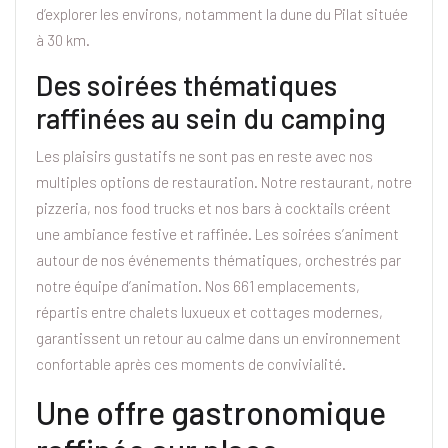
d’explorer les environs, notamment la dune du Pilat située
à 30 km.
Des soirées thématiques
raffinées au sein du camping
Les plaisirs gustatifs ne sont pas en reste avec nos
multiples options de restauration. Notre restaurant, notre
pizzeria, nos food trucks et nos bars à cocktails créent
une ambiance festive et raffinée. Les soirées s’animent
autour de nos événements thématiques, orchestrés par
notre équipe d’animation. Nos 661 emplacements,
répartis entre chalets luxueux et cottages modernes,
garantissent un retour au calme dans un environnement
confortable après ces moments de convivialité.
Une offre gastronomique