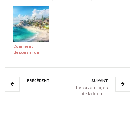
Manche
amis, comment y
parvenir ?
Comment
découvrir de
nombreuses
locations de
vacances en
bord de mer pour
PRÉCÈDENT
SUIVANT
un séjour
...
Les avantages
inoubliable
de la locat...