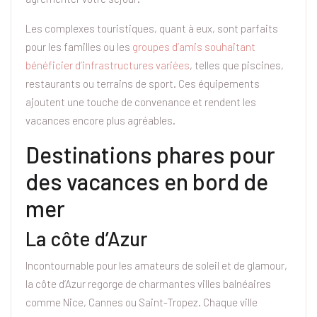
Les complexes touristiques, quant à eux, sont parfaits
pour les familles ou les
groupes d’amis souhaitant
bénéficier d’infrastructures variées
, telles que piscines,
restaurants ou terrains de sport. Ces équipements
ajoutent une touche de convenance et rendent les
vacances encore plus agréables.
Destinations phares pour
des vacances en bord de
mer
La côte d’Azur
Incontournable pour les amateurs de soleil et de glamour,
la côte d’Azur regorge de charmantes villes balnéaires
comme Nice, Cannes ou Saint-Tropez. Chaque ville