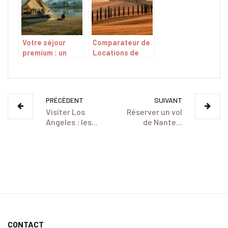
Votre séjour
Comparateur de
premium : un
Locations de
camping de luxe
Vacances en
pour des
Toscane : Les 3
vacances
Meilleures
d’exception avec
Options entre
PRÉCÈDENT
SUIVANT
équipements
Tosqana, Rent in
Visiter Los
Réserver un vol
dernier cri
Tuscany et
Angeles : les...
de Nante...
Cozycozy
CONTACT