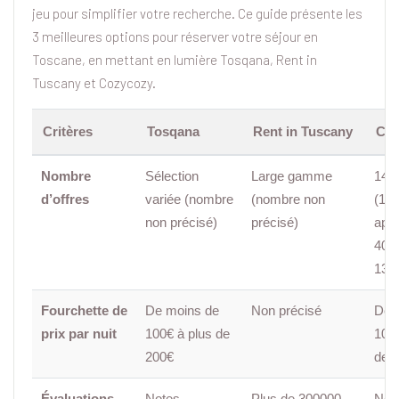
jeu pour simplifier votre recherche. Ce guide présente les
3 meilleures options pour réserver votre séjour en
Toscane, en mettant en lumière Tosqana, Rent in
Tuscany et Cozycozy.
Critères
Tosqana
Rent in Tuscany
Coz
Nombre
Sélection
Large gamme
1423
d’offres
variée (nombre
(nombre non
(10
non précisé)
précisé)
app
4026
1347
Fourchette de
De moins de
Non précisé
De 
prix par nuit
100€ à plus de
100€
200€
de 
Évaluations
Notes
Plus de 300000
Not