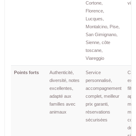
Cortone,
vill
Florence,
Lucques,
Montalcino, Pise,
San Gimignano,
Sienne, côte
toscane,
Viareggio
Points forts
Authenticité,
Service
Cat
diversité, notes
personnalisé,
exha
excellentes,
accompagnement
filtr
adapté aux
complet, meilleur
appl
familles avec
prix garanti,
mob
animaux
réservations
mult
sécurisées
com
de 
site