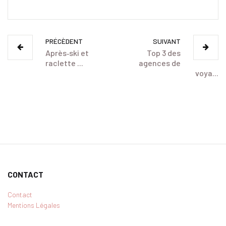
nombreuses
camping de luxe
locations de
pour des
vacances en
vacances
bord de mer pour
d’exception avec
PRÉCÈDENT
SUIVANT
un séjour
équipements
Après‑ski et
Top 3 des
inoubliable
dernier cri
raclette ...
agences de
voya...
CONTACT
Contact
Mentions Légales