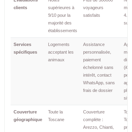
clients
supérieures à
voyageurs
moy
9/10 pour la
satisfaits
4.8/
majorité des
sur 
établissements
Services
Logements
Assistance
Appl
spécifiques
acceptant les
personnalisée,
mob
animaux
paiement
disp
échelonné sans
(iOS)
intérêt, contact
perf
WhatsApp, sans
agré
frais de dossier
plus
site
Couverture
Toute la
Couverture
Tout
géographique
Toscane
complète :
Tos
Arezzo, Chianti,
prox