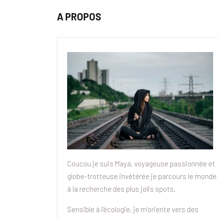
A PROPOS
Coucou je suis Maya, voyageuse passionnée et
globe-trotteuse invétérée je parcours le monde
à la recherche des plus jolis spots.
Sensible à l’écologie, je m’oriente vers des