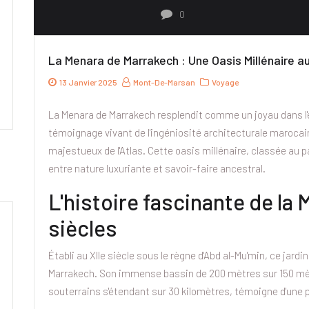
0
La Menara de Marrakech : Une Oasis Millénaire au
13 Janvier 2025
Mont-De-Marsan
Voyage
La Menara de Marrakech resplendit comme un joyau dans l'écr
témoignage vivant de l'ingéniosité architecturale marocain
majestueux de l'Atlas. Cette oasis millénaire, classée au 
entre nature luxuriante et savoir-faire ancestral.
L'histoire fascinante de la 
siècles
Établi au XIIe siècle sous le règne d'Abd al-Mu'min, ce jar
Marrakech. Son immense bassin de 200 mètres sur 150 mèt
souterrains s'étendant sur 30 kilomètres, témoigne d'une