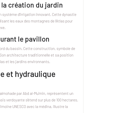
la création du jardin
n système d'irrigation innovant. Cette dynastie
ilisant les eaux des montagnes de l'Atlas pour
exe.
urant le pavillon
 bord du bassin. Cette construction, symbole de
 Son architecture traditionnelle et sa position
tlas et les jardins environnants.
e et hydraulique
e almohade par Abd al-Mu'min, représentent un
sis verdoyante s'étend sur plus de 100 hectares,
rimoine UNESCO avec la médina, illustre la