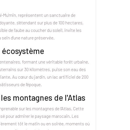
al-Mu'min, représentent un sanctuaire de
rdoyante, s'étendant sur plus de 100 hectares,
e de l'aube au coucher du soleil, invite les
u sein d'une nature préservée.
on écosystème
centenaires, formant une véritable forêt urbaine.
uterrains sur 30 kilomètres, puise son eau des
ante. Au cœur du jardin, un lac artificiel de 200
bâtisseurs de l'époque.
les montagnes de l'Atlas
imprenable sur les montagnes de l'Atlas. Cette
risé pour admirer le paysage marocain. Les
lièrement tôt le matin ou en soirée, moments où