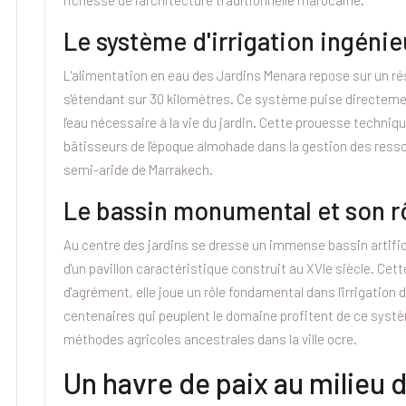
Le système d'irrigation ingénie
L'alimentation en eau des Jardins Menara repose sur un r
s'étendant sur 30 kilomètres. Ce système puise directeme
l'eau nécessaire à la vie du jardin. Cette prouesse tech
bâtisseurs de l'époque almohade dans la gestion des ress
semi-aride de Marrakech.
Le bassin monumental et son rô
Au centre des jardins se dresse un immense bassin artifi
d'un pavillon caractéristique construit au XVIe siècle. Ce
d'agrément, elle joue un rôle fondamental dans l'irrigation 
centenaires qui peuplent le domaine profitent de ce système
méthodes agricoles ancestrales dans la ville ocre.
Un havre de paix au milieu d