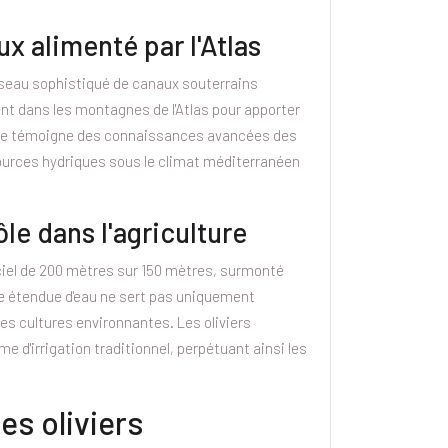
ux alimenté par l'Atlas
éseau sophistiqué de canaux souterrains
nt dans les montagnes de l'Atlas pour apporter
nique témoigne des connaissances avancées des
ources hydriques sous le climat méditerranéen
le dans l'agriculture
ciel de 200 mètres sur 150 mètres, surmonté
tte étendue d'eau ne sert pas uniquement
des cultures environnantes. Les oliviers
 d'irrigation traditionnel, perpétuant ainsi les
es oliviers