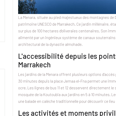
La Menara, située au pied majestueux des montagnes de l'A
patrimoine UNESCO de Marrakech. Ce jardin millénaire, étab
sur plus de 100 hectares d'oliveraies centenaires. Son im
alimenté par un ingénieux système de canaux souterrains 
architectural de la dynastie almohade.
L'accessibilité depuis les poin
Marrakech
Les jardins de la Menara offrent plusieurs options d'accès
30 minutes depuis la place Jemaa el-Fna permet une immer
ocre. Les lignes de bus 11 et 12 desservent directement le si
mosquée de la Koutoubia aux jardins en 5 à 10 minutes. Le
une balade en calèche traditionnelle pour découvrir ce lie
Les activités et moments privilé