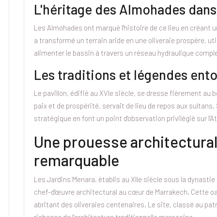
L'héritage des Almohades dans 
Les Almohades ont marqué l'histoire de ce lieu en créant u
a transformé un terrain aride en une oliveraie prospère, ut
alimenter le bassin à travers un réseau hydraulique compl
Les traditions et légendes ento
Le pavillon, édifié au XVIe siècle, se dresse fièrement au
paix et de prospérité, servait de lieu de repos aux sultans.
stratégique en font un point d'observation privilégié sur l'A
Une prouesse architectural
remarquable
Les Jardins Menara, établis au XIIe siècle sous la dynasti
chef-d'œuvre architectural au cœur de Marrakech. Cette oa
abritant des oliveraies centenaires. Le site, classé au pat
richesse de l'architecture traditionnelle marocaine.