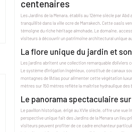
centenaires
Les Jardins de la Menara, établis au 12ème siècle par Abd 
tranquillité dans la ville ocre de Marrakech. Cette oasis ve
témoigne du riche héritage almohade. Le domaine, accessibl
visiteurs à découvrir un patrimoine architectural unique a
La flore unique du jardin et s
Les jardins abritent une collection remarquable d'oliviers 
Le système d'irrigation ingénieux, constitué de canaux so
montagnes de l'Atlas pour alimenter cette végétation luxuri
mètres sur 150 mètres reflète la maîtrise hydraulique des 
Le panorama spectaculaire sur 
Le pavillon historique, érigé au XVIe siècle, offre une vue 
perspective unique fait des Jardins de la Menara un lieu p
visiteurs peuvent profiter de ce cadre enchanteur particu