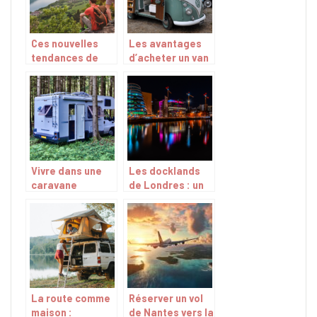
enrichissante
Ces nouvelles
Les avantages
tendances de
d’acheter un van
voyage qui vous
amenage
feront vivre une
aventure unique
Vivre dans une
Les docklands
caravane
de Londres : un
amenagee : la
quartier insolite
nouvelle
a decouvrir
tendance qui
seduit les
Francais
La route comme
Réserver un vol
maison :
de Nantes vers la