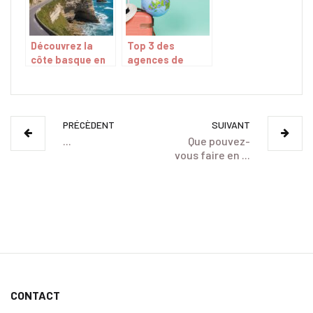
Découvrez la
Top 3 des
côte basque en
agences de
deux roues avec
voyages
une location de
incontournables
vélos à Biarritz
pour organiser
un voyage
PRÉCÈDENT
SUIVANT
facilement
...
Que pouvez-
vous faire en ...
CONTACT