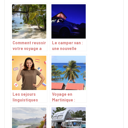
Casablanca
Comment reussir
Le camper van :
votre voyage a
une nouvelle
Sainte-Lucie ?
facon de profiter
de la liberte ?
Les sejours
Voyage en
linguistiques
Martinique :
pour enfants et
quelle activite
adolescents :
choisir ?
une experience
hautement