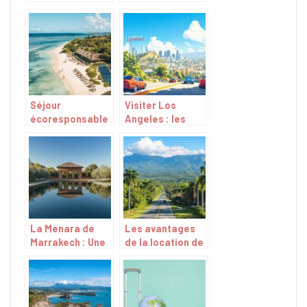
decouvrir le
Martinique et
monde en
profiter des
camping-car
meilleures
offres
Séjour
Visiter Los
écoresponsable
Angeles : les
à l’île Maurice :
incontournables
plages, nature et
avec ou sans
respect de
voiture ! De
l’environnement
Hollywood à
Santa Monica
La Menara de
Les avantages
Marrakech : Une
de la location de
Oasis Millénaire
voiture pour
au Cœur de la
explorer la
Ville Rouge
République
Dominicaine