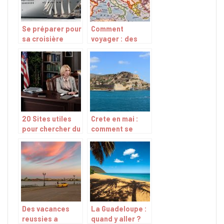
Se préparer pour
Comment
sa croisière
voyager : des
idees pour
voyager
autrement
20 Sites utiles
Crete en mai :
pour chercher du
comment se
travail aux
passe le climat,
Etats-Unis
le prix des billets
et les activites ?
Des vacances
La Guadeloupe :
reussies a
quand y aller ?