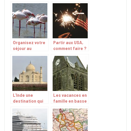
Organisez votre
Partir aux USA,
séjour au
comment faire ?
Camargue
L’Inde une
Les vacances en
destination qui
famille en basse
fascine toujours
normandie
autant : Visitez
la ville de Kasol